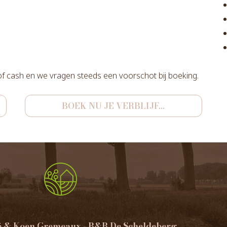
 of cash en we vragen steeds een voorschot bij boeking.
BOEK NU JE VERBLIJF...
é & Koen Gremeaux - B&B De Scheldeberg