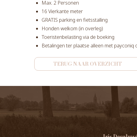
Max. 2 Personen
16 Vierkante meter
GRATIS parking en fietsstalling
Honden welkom (in overleg)
Toeristenbelasting via de boeking
Betalingen ter plaatse alleen met payconiq
TERUG NAAR OVERZICHT
Iris Decaluw