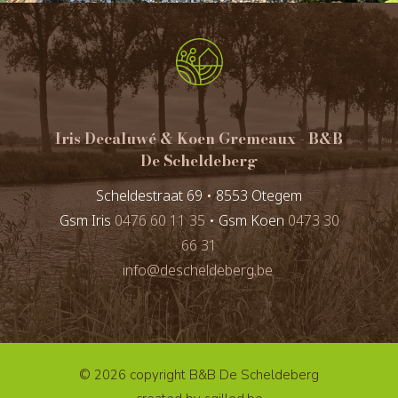
Iris Decaluwé & Koen Gremeaux - B&B
De Scheldeberg
Scheldestraat 69 • 8553 Otegem
Gsm Iris
0476 60 11 35
• Gsm Koen
0473 30
66 31
info@descheldeberg.be
© 2026 copyright B&B De Scheldeberg