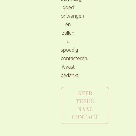
goed
ontvangen
en
zullen
u
spoedig
contacteren.
Alvast
bedankt.
KEER
TERUG
NAAR
CONTACT