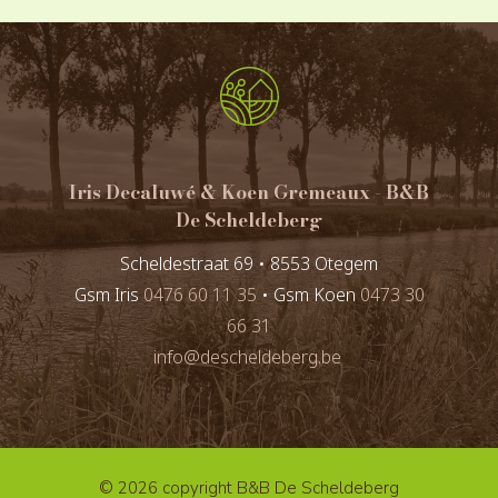
Iris Decaluwé & Koen Gremeaux - B&B
De Scheldeberg
Scheldestraat 69 • 8553 Otegem
Gsm Iris
0476 60 11 35
• Gsm Koen
0473 30
66 31
info@descheldeberg.be
© 2026 copyright B&B De Scheldeberg